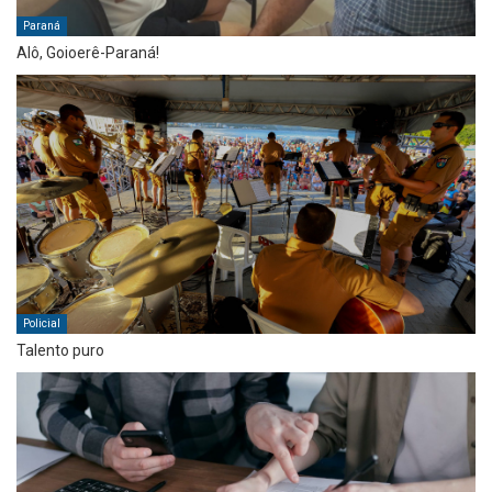
Paraná
Alô, Goioerê-Paraná!
Policial
Talento puro