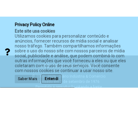
Privacy Policy Online
Este site usa cookies
Utilizamos cookies para personalizar conteúdo e
anúncios, fornecer recursos de mídia social e analisar
nosso tráfego. Também compartilhamos informações
sobre o uso do nosso site com nossos parceiros de mídia
social, publicidade e análise, que podem combiná-lo com
outras informações que você forneceu a eles ou que eles
coletaram com o uso de seus serviços. Você consente
com nossos cookies se continuar a usar nosso site.
© 2003 - 2026 - Diário Indústria & Comércio.
Saber Mais
Entendi
Fundado em 2 de setembro de 1976.
Permitida a reprodução citando a fonte.
Política de Privacidade
Termos de Serviço
Política anti-spam
Expediente
Impressão de Jornais
Mídia Kit